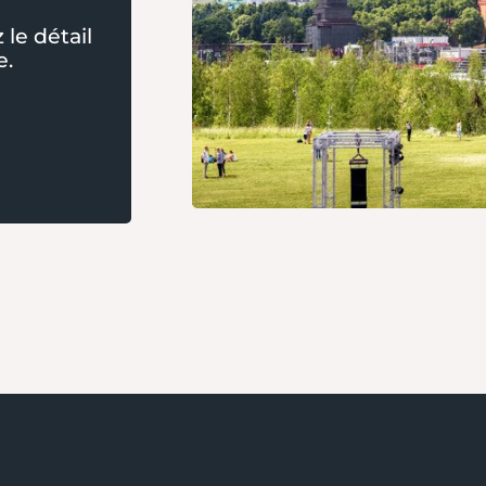
le détail
e.