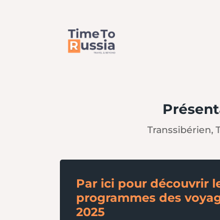
Présent
Transsibérien,
Par ici pour découvrir l
programmes des voya
2025